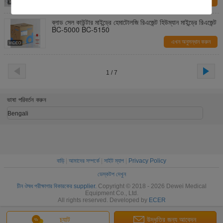
এখন অনুসন্ধান করুন
ব্লাড সেল কাউন্টার মাইন্ড্রে হেমাটোলজি রিএজেন্ট হিউম্যান মাইন্ড্রে রিএজেন্ট
BC-5000 BC-5150
এখন অনুসন্ধান করুন
1 / 7
ভাষা পরিবর্তন করুন
Bengali
বাড়ি
|
আমাদের সম্পর্কে
|
সাইট ম্যাপ
|
Privacy Policy
ডেস্কটপ দেখুন
চীন ঔষধ পরীক্ষাগার বিকারকের supplier.
Copyright © 2018 - 2026 Dewei Medical
Equipment Co., Ltd.
All rights reserved. Developed by
ECER
চ্যাট
উদ্ধৃতির জন্য আবেদন