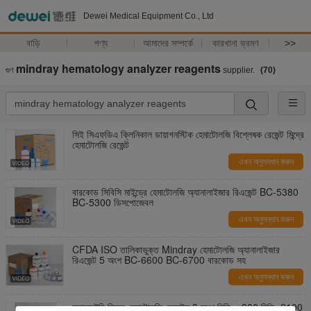
Dewei Medical Equipment Co., Ltd
বাড়ি
পণ্য
আমাদের সম্পর্কে
কারখানা ভ্রমণ
>>
mindray hematology analyzer reagents
গুণ
supplier.
(70)
সিই সিএফডিএ ক্লিনিকাল ডায়াগনস্টিক হেমাটোলজি বিশ্লেষক রেজেন্ট মিন্দ্রে
হেমাটোলজি রেজেন্ট
এখন অনুসন্ধান করুন
বারকোড সিবিসি মাইন্ড্রে হেমাটোলজি অ্যানালাইজার রিএজেন্ট BC-5380
BC-5300 ডিসপোজেবল
এখন অনুসন্ধান করুন
CFDA ISO তালিকাভুক্ত Mindray হেমাটোলজি অ্যানালাইজার
রিএজেন্ট 5 অংশ BC-6600 BC-6700 বারকোড সহ
এখন অনুসন্ধান করুন
ল্যাবরেটরি মিন্দ্রে হেমাটোলজি রেজেন্টস 3 অংশ বিসি -২300 বিসি -2100