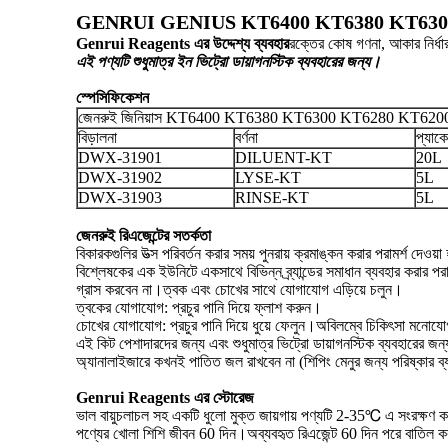
GENRUI GENIUS KT6400 KT6380 KT6300 KT62
Genrui Reagents এর উদ্দেশ্য ব্যবহার
রক্তের কোষ গণনা, আকার নি
এই পণ্যটি শুধুমাত্র ইন ভিট্রো ডায়াগনস্টিক ব্যবহারের জন্য।
স্পেসিফিকেশন
জেনরুই জিনিয়াস KT6400 KT6380 KT6300 KT6280 KT6200 
বিড়ালনা
বর্ণনা
প্যাক
DWX-31901
DILUENT-KT
20L
DWX-31902
LYSE-KT
5L
DWX-31903
RINSE-KT
5L
জেনরুই রিএজেন্টের সতর্কতা
বিকারকগুলির উত্স পরিবর্তন করার সময় পুনরায় ক্রমাঙ্কন করার পরামর্শ দেওয়া
বিশ্লেষকের এক ইউনিটে একসাথে বিভিন্ন ব্র্যান্ডের সমাধান ব্যবহার করার পরা
গ্রাস করবেন না।ত্বক এবং চোখের সাথে যোগাযোগ এড়িয়ে চলুন।
ত্বকের যোগাযোগ: প্রচুর পানি দিয়ে ফ্লাশ করুন।
চোখের যোগাযোগ: প্রচুর পানি দিয়ে ধুয়ে ফেলুন।অবিলম্বে চিকিৎসা মনোয
এই কিট পেশাদারদের জন্য এবং শুধুমাত্র ভিট্রো ডায়াগনস্টিক ব্যবহারের জন
অ্যানালাইজারে কখনই পাতিত জল রাখবেন না (শিপিং মেনুর জন্য পরিষ্কার ব্য
Genrui Reagents এর স্টোরেজ
ভাল বায়ুচলাচল সহ একটি ধুলো মুক্ত জায়গায় পণ্যটি 2-35℃ এ সংরক্ষণ ক
পণ্যের খোলা শিশি জীবন 60 দিন।অব্যবহৃত রিএজেন্ট 60 দিন পরে বাতিল ক