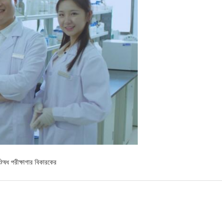
ঔষধ পরীক্ষাগার বিকারকের