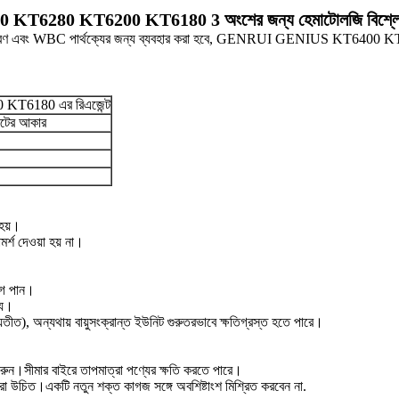
80 KT6200 KT6180 3 অংশের জন্য হেমাটোলজি বিশ্লেষ
র্ধারণ এবং WBC পার্থক্যের জন্য ব্যবহার করা হবে, GENRUI GENIUS KT6400 
KT6180 এর রিএজেন্ট
েটের আকার
 হয়।
মর্শ দেওয়া হয় না।
োগ পান।
্য।
তীত), অন্যথায় বায়ুসংক্রান্ত ইউনিট গুরুতরভাবে ক্ষতিগ্রস্ত হতে পারে।
রুন।সীমার বাইরে তাপমাত্রা পণ্যের ক্ষতি করতে পারে।
রা উচিত।একটি নতুন শক্ত কাগজ সঙ্গে অবশিষ্টাংশ মিশ্রিত করবেন না.