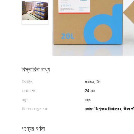
বিস্তারিত তথ্য
উৎপত্তি:
গুয়াংডং, চীন
মেয়াদ শেষ:
24 মাস
নমুনা:
রক্ত
বিশেষভাবে তুলে ধরা:
রসায়ন বিশ্লেষক বিকারকের
ঔষধ পর
,
পণ্যের বর্ণনা