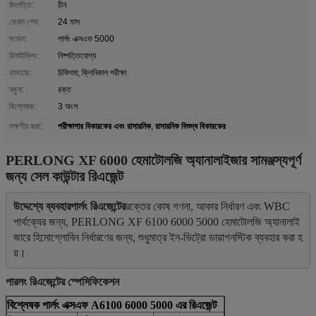
উৎপত্তি:
চীন
মেয়াদ শেষ:
24 মাস
মডেল:
পার্লং এক্সএফ 5000
রিসাইক্লিং:
নিষ্পত্তিযোগ্য
ব্যবহার:
চিকিৎসা, ক্লিনিকাল পরীক্ষা
নমুনা:
রক্ত
বিশ্লেষক:
3 অংশ
পরীক্ষাগার বিকারকের এবং রাসায়নিক
রাসায়নিক বিশুদ্ধ বিকারকের
লক্ষণীয় করা:
,
PERLONG XF 6000 হেমাটোলজি অ্যানালাইজার সামঞ্জস্যপূর্ণ
জন্য সেল কাউন্টার রিএজেন্ট
উদ্দেশ্যে ব্যবহার
পার্লং রিএজেন্টের
রক্তের কোষ গণনা, আকার নির্ধারণ এবং WBC 
পার্থক্যের জন্য, PERLONG XF 6100 6000 5000 হেমাটোলজি অ্যানালাই
জারে হিমোগ্লোবিন নির্ধারণের জন্য, শুধুমাত্র ইন-ভিট্রো ডায়াগনস্টিক ব্যবহার করা হ
য়।
পারলং রিএজেন্টের স্পেসিফিকেশন
বিশ্লেষক পার্লং এক্সএফ A6100 6000 5000 এর রিএজেন্ট