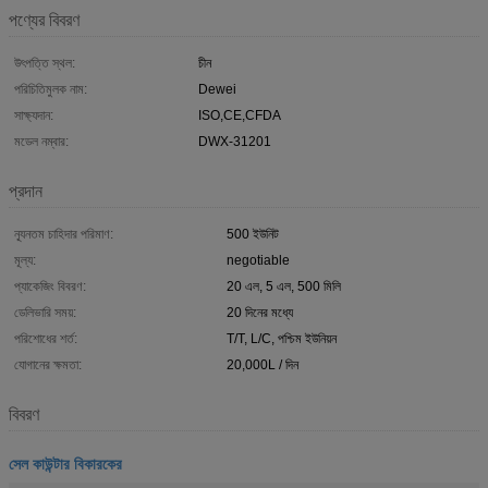
পণ্যের বিবরণ
উৎপত্তি স্থল:
চীন
পরিচিতিমুলক নাম:
Dewei
সাক্ষ্যদান:
ISO,CE,CFDA
মডেল নম্বার:
DWX-31201
প্রদান
ন্যূনতম চাহিদার পরিমাণ:
500 ইউনিট
মূল্য:
negotiable
প্যাকেজিং বিবরণ:
20 এল, 5 এল, 500 মিলি
ডেলিভারি সময়:
20 দিনের মধ্যে
পরিশোধের শর্ত:
T/T, L/C, পশ্চিম ইউনিয়ন
যোগানের ক্ষমতা:
20,000L / দিন
বিবরণ
সেল কাউন্টার বিকারকের