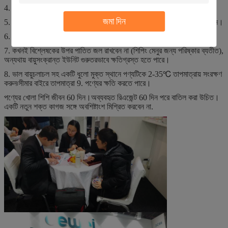
4. ত্বকের যোগাযোগ: প্রচুর পানি দিয়ে ফ্লাশ করুন।
জমা দিন
5. চোখের যোগাযোগ: প্রচুর পানি দিয়ে ফ্লাশ করুন।অবিলম্বে চিকিৎসা মনোযোগ পান।
6. এই কিট পেশাদারদের জন্য এবং শুধুমাত্র ভিট্রো ডায়াগনস্টিক ব্যবহারের জন্য।
7. কখনই বিশ্লেষকের উপর পাতিত জল রাখবেন না (শিপিং মেনুর জন্য পরিষ্কার ব্যতীত),
অন্যথায় বায়ুসংক্রান্ত ইউনিট গুরুতরভাবে ক্ষতিগ্রস্ত হতে পারে।
8. ভাল বায়ুচলাচল সহ একটি ধুলো মুক্ত স্থানে পণ্যটিকে 2-35℃ তাপমাত্রায় সংরক্ষণ
করুন৷সীমার বাইরে তাপমাত্রা 9. পণ্যের ক্ষতি করতে পারে।
পণ্যের খোলা শিশি জীবন 60 দিন।অব্যবহৃত রিএজেন্ট 60 দিন পরে বাতিল করা উচিত।
একটি নতুন শক্ত কাগজ সঙ্গে অবশিষ্টাংশ মিশ্রিত করবেন না.