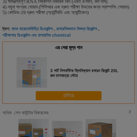
3) সামঞ্জস্যপূর্ণ RNA নিষ্কাশন বিকারক কিট (একই গুণমান, কম দাম)
4) নমুনা সংগ্রহ সোয়াব (পিসিআর এবং দ্রুত পরীক্ষা উভয়ের জন্য স্যাম্পলিং সোয়াব)
5) কোভিড-19 দ্রুত পরীক্ষা (অ্যান্টিবডি এবং অ্যান্টিজেন)
মানব বায়োকেমিস্ট্রি রিএজেন্টস
রাসায়নিকভাবে বিশুদ্ধ রিজেন্টস
ট্যাগ:
,
,
পরীক্ষাগার রিএজেন্টস এবং রাসায়নিক chemical
এর সেরা মূল্য পান
3 পার্ট নিগনস্টিক ক্লিনিক্যাল রসায়ন রিজেন্ট 20L
রুম তাপমাত্রা স্টোর
চালিয়ে
সেল কাউন্টার বিকারকের
অধিক