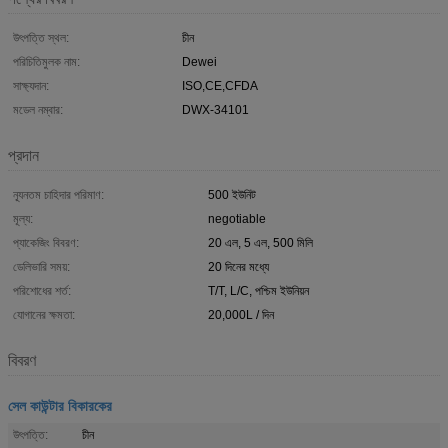
উৎপত্তি স্থল:
চীন
পরিচিতিমুলক নাম:
Dewei
সাক্ষ্যদান:
ISO,CE,CFDA
মডেল নম্বার:
DWX-34101
প্রদান
ন্যূনতম চাহিদার পরিমাণ:
500 ইউনিট
মূল্য:
negotiable
প্যাকেজিং বিবরণ:
20 এল, 5 এল, 500 মিলি
ডেলিভারি সময়:
20 দিনের মধ্যে
পরিশোধের শর্ত:
T/T, L/C, পশ্চিম ইউনিয়ন
যোগানের ক্ষমতা:
20,000L / দিন
বিবরণ
সেল কাউন্টার বিকারকের
উৎপত্তি:
চীন