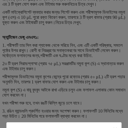
এর 3 টি ড্রপ যোগ করুন এবং টাইমার শুরু করুননিচের চিত্র দেখুন।
একটি মাইক্রোপিপেট ব্যবহার করার জন্যঃ পিপেট করুন এবং পরীক্ষামূলক ডিভাইসের নমুনা
কূপ (এস) এ 10 μL পুরো রক্ত বিতরণ করুন, তারপরে 3 টি ড্রপ বাফার (প্রায় 90 μL)
যুক্ত করুন এবং টাইমারটি চালু করুন।নিচের চিত্র দেখুন.
অ্যান্টিজেন ডেঙ্গু এনএস১:
1. পরীক্ষাটি তার সিল করা প্যাকেজ থেকে সরিয়ে নিন, এবং এটি একটি পরিষ্কার, সমতল
পৃষ্ঠের উপর রাখুন। রোগী বা নিয়ন্ত্রণের সনাক্তকরণের সাথে ডিভাইসটি লেবেল করুন।
সর্বোত্তম ফলাফলের জন্য,পরীক্ষাটি এক ঘণ্টার মধ্যে করা উচিত.
2৩ টি ড্রপ সিরাম/প্লাস্মা (প্রায় ৭৫ μL) সরঞ্জামটির নমুনা কূপ (S) এ স্থানান্তর করুন
এবং টাইমার চালু করুন।
পরীক্ষামূলক ডিভাইসের নমুনা কূপের কেন্দ্রে পুরো রক্তের (প্রায় ৫০ μL) ২টি ড্রপ পড়ার
অনুমতি দিন, তারপর 1 ড্রপ বাফার যোগ করুন এবং টাইমার চালু করুন।
নমুনা কূপ (S) এ বায়ু বুদবুদ আটকে রাখা এড়িয়ে চলুন এবং ফলাফল এলাকায় কোন সমাধান
যোগ করবেন না।
যখন পরীক্ষা শুরু হবে, তখন রঙটি ঝিল্লি জুড়ে চলে যাবে।
3. রঙিন ব্যান্ডগুলি প্রদর্শিত হওয়ার জন্য অপেক্ষা করুন। ফলাফলটি 10 মিনিটের মধ্যে
পড়া উচিত। 20 মিনিটের পরে ফলাফলটি ব্যাখ্যা করবেন না।