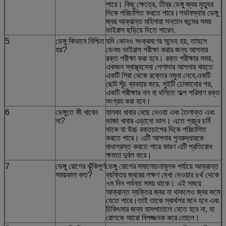
পারে। কিছু ক্ষেত্রে, তীব্র ডেঙ্গু জ্বর মৃত্যুর
দিকে পরিচালিত করতে পারে।গর্ভাবস্থায় ডেঙ্গু
জ্বর আক্রান্ত মহিলারা সন্তান জন্মের সময়
ভাইরাস ছড়িয়ে দিতে পারেন.
5
ডেঙ্গু কিভাবে নিশ্চিত
যদি কোনও সংক্রমণের সন্দেহ হয়, তাহলে
হয়?
ডেনগু ভাইরাস পরীক্ষা করার জন্য আপনার
রক্ত পরীক্ষা করা হবে। রক্ত পরীক্ষার সময়,
একজন স্বাস্থ্যসেবা পেশাদার আপনার বাহুতে
একটি শিরা থেকে রক্তের নমুনা নেবে,একটি
ছোট সূঁচ ব্যবহার করে. সুইটি ঢোকানোর পর,
একটি পরীক্ষার নল বা থলিতে অল্প পরিমাণ রক্ত
সংগ্রহ করা হবে।
6
ডেঙ্গুতে কী খাবেন
হালকা খাবার বেছে নেওয়া এবং তৈলাক্ত এবং
না?
ভাজা খাবার এড়ানো ভাল। এতে প্রচুর চর্বি
থাকে যা উচ্চ রক্তচাপের দিকে পরিচালিত
করতে পারে। এটি আপনার পুনরুদ্ধারকে
বাধাগ্রস্ত করতে পারে কারণ এটি প্রতিরোধ
ক্ষমতা দুর্বল করে।
7
ডেঙ্গু রোগের ঝুঁকিপূর্ণ
ডেঙ্গু রোগের সমালোচনামূলক পর্যায়ে আক্রান্ত
সময়কাল কত?
ব্যক্তির জ্বরের লক্ষণ দেখা দেওয়ার ৪র্থ থেকে
৭ম দিন পর্যন্ত সময় থাকে। এই সময়ে
আক্রান্ত ব্যক্তির জ্বর না থাকলেও জ্বর কমে
যেতে পারে।তাই তাকে স্বার্থপর মনে হবে এবং
চিকিৎসার জন্য হাসপাতালে যেতে হবে না, যা
রোগকে আরো বিপজ্জনক করে তোলে।