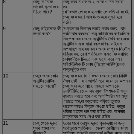
8
ডেঙ্গু কি নিজে
ডেঙ্গু জ্বর সাধারণত ২ থেকে ৭ দিন স্থায়ী
থেকেই সুস্থ হয়ে
হয়।
উঠতে পারে?
বেশিরভাগ লোককে হাসপাতালে ভর্তি না করেই
ডেঙ্গু সংক্রমণে আক্রান্ত হয়ে সুস্থ হয়ে
ওঠে।
9
ডেঙ্গু ভাইরাসকে কী
সংক্রমণের বিরুদ্ধে লড়াই করার জন্য, রোগ
হত্যা করে?
প্রতিরোধ ব্যবস্থা ডেঙ্গু ভাইরাসের কণাগুলিকে
নিরপেক্ষ করার জন্য অ্যান্টিবডি তৈরি করে,এবং
অ্যান্টিবডি এবং সাদা রক্তকণিকা ভাইরাস
অপসারণে সাহায্য করার জন্য সম্পূরক সিস্টেম
সক্রিয় হয়. রোগ প্রতিরোধ ক্ষমতা সংক্রামিত
কোষগুলিকে চিনতে এবং হত্যা করে এমন
সাইটোটক্সিক টি কোষ (লিম্ফোসাইটস)কেও
অন্তর্ভুক্ত করে।
10
ডেঙ্গুর জন্য কোন
ডেঙ্গু সংক্রমণের চিকিৎসার জন্য কোন নির্দিষ্ট
অ্যান্টিবায়োটিক
ঔষধ নেই। যদি আপনি মনে করেন যে আপনার
সবচেয়ে ভালো?
ডেঙ্গু জ্বর হতে পারে, তাহলে আপনাকে
ড্যাসিটামিনোফেন সহ ব্যথা উপশমকারী ওষুধ
ব্যবহার করতে হবে এবং অ্যাস্পিরিন সহ ওষুধ
এড়াতে হবে,যা রক্তপাত বাড়িয়ে তুলতে
পারেআপনারও বিশ্রাম নেওয়া উচিত, প্রচুর
পরিমাণে তরল পান করা উচিত এবং আপনার
ডাক্তারের সাথে দেখা করা উচিত।
11
ডেঙ্গু থেকে দ্রুত
দুধের সাথে তরমুজ দ্রুত পুনরুদ্ধারের জন্য
সুস্থ হওয়া যায়
সর্বোত্তম প্রতিকার। ডেনগা রোগীদের জন্য
কিভাবে?
সাইট্রাস ফলগুলি গুরুত্বপূর্ণ ভূমিকা পালন করে