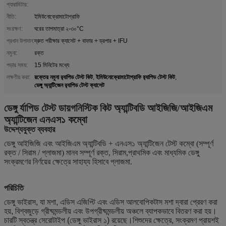
প্যারামিটার:
নীতি:
ইমিউনোক্রোমাটোগ্রাফি
সংরক্ষণ:
ঘরের তাপমাত্রা ২-৩০°C
প্রধান উপাদান:
দ্রুত পরীক্ষার ক্যাসেট + বাফার + ড্রপার + IFU
নমুনা:
রক্ত
পড়ার সময়:
15 মিনিটের মধ্যে
রক্তের নমুনা র‍্যাপিড টেস্ট কিট
ইমিউনোক্রোমাটোগ্রাফি র‍্যাপিড টেস্ট কিট
লক্ষণীয় করা:
,
,
ডেঙ্গু অ্যান্টিজেন র‍্যাপিড টেস্ট ক্যাসেট
ডেঙ্গু র্যাপিড টেস্ট ডায়গনিস্টিক কিট অ্যান্টিবডি আইজিজি/আইজিএম
অ্যান্টিজেন এনএস১ কম্বো
উদ্দেশ্যযুক্ত ব্যবহার
ডেঙ্গু আইজিজি এবং আইজিএম অ্যান্টিবডি + এনএস১ অ্যান্টিজেন টেস্ট কম্বো (সম্পূর্ণ
রক্ত / সিরাম / প্লাজমা) মানব সম্পূর্ণ রক্ত, সিরাম,প্রাথমিক এবং মাধ্যমিক ডেঙ্গু
সংক্রমণের নির্ণয়ের ক্ষেত্রে সাহায্য হিসাবে প্লাজমা.
পরিচিতি
ডেঙ্গু ভাইরাস, যা মশা, এডিস এজিপ্টি এবং এডিস আলবোপিকটাস মশা দ্বারা প্রেরণ করা
হয়, বিশ্বজুড়ে গ্রীষ্মমন্ডলীয় এবং উপগ্রীষ্মমন্ডলীয় অঞ্চলে ব্যাপকভাবে বিতরণ করা হয়।
চারটি স্বতন্ত্র সেরোটাইপ (ডেঙ্গু ভাইরাস ১) রয়েছে।শিশুদের ক্ষেত্রে, সংক্রমণ প্রায়শই