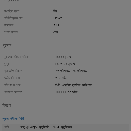
উৎপত্তি স্থল:
চীন
পরিচিতিমুলক নাম:
Dewei
সাক্ষ্যদান:
ISO
মডেল নম্বার:
ডেন
প্রদান
ন্যূনতম চাহিদার পরিমাণ:
10000pcs
মূল্য:
$0.5-2.0/pcs
প্যাকেজিং বিবরণ:
25 পরীক্ষা/বক্স 20 পরীক্ষা/বক্স
ডেলিভারি সময়:
5-20 দিন
পরিশোধের শর্ত:
টি/টি, ওয়েস্টার্ন ইউনিয়ন, মানিগ্রাম
যোগানের ক্ষমতা:
100000pcs/দিন
বিবরণ
দ্রুত পরীক্ষা কিট
টেস্ট
ডেঙ্গু IgG/IgM অ্যান্টিবডি + NS1 অ্যান্টিজেন