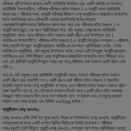
পরীক্ষায় দুটি উপাদান রয়েছে,একটি আইজিজি উপাদান এবং একটি আইজিএম উপাদান.
আইজিজি উপাদানটিতে, পরীক্ষার পরীক্ষার লাইন অঞ্চলে 1 এ অ্যান্টি-মানব আইজিজি
আবৃত হয়। পরীক্ষার সময়, নমুনাটি পরীক্ষার স্ট্রিপে ডেঙ্গু অ্যান্টিজেন-আচ্ছাদিত কণাগুলির
সাথে প্রতিক্রিয়া করে।মিশ্রণটি তারপর ক্যাপিলারি কর্মের মাধ্যমে
ক্রোম্যাটোগ্রাফিকভাবে ঝিল্লিতে আপগ্রেড করে এবং পরীক্ষার লাইন অঞ্চলে 1 এ
অ্যান্টি-মানব IgG এর সাথে প্রতিক্রিয়া করে. যদি নমুনায় ডেঙ্গুর জন্য আইজিজি
অ্যান্টিবডি থাকে, তবে পরীক্ষার লাইন অঞ্চলে একটি রঙিন রেখা উপস্থিত হবে 1.
আইজিএম উপাদানটিতে, পরীক্ষার লাইন অঞ্চলে 2 এ অ্যান্টি-লিগ্যান্ড লেপযুক্ত। পরীক্ষার
সময়,নমুনাটি লিগ্যান্ড অ্যান্টি-হ্যুম্যান আইজিএম এর সাথে প্রতিক্রিয়া দেখায়. ডেনগু
আইজিএম অ্যান্টিবডি, যদি নমুনায় উপস্থিত থাকে, তাহলে এটি লিগ্যান্ড অ্যান্টি-হ্যুম্যান
আইজিএম এবং টেস্ট স্ট্রিপে ডেঙ্গু অ্যান্টিজেন-আচ্ছাদিত কণাগুলির সাথে বিক্রিয়া করে
এবং এই জটিলটি অ্যান্টি-লিগ্যান্ড দ্বারা ধরা পড়ে,পরীক্ষার রেখা অঞ্চলে একটি রঙিন রেখা
গঠন 2.
অতএব, যদি নমুনায় ডেঙ্গু আইজিজি অ্যান্টিবডি থাকে, তাহলে পরীক্ষার লাইন অঞ্চলে
একটি রঙিন রেখা প্রদর্শিত হবে।একটি রঙিন রেখা পরীক্ষা লাইন অঞ্চলে 2 প্রদর্শিত
হবেযদি নমুনার মধ্যে ডেঙ্গু অ্যান্টিবডি না থাকে, তবে পরীক্ষার লাইন অঞ্চলে কোনও রঙিন
রেখা প্রদর্শিত হবে না, যা নেতিবাচক ফলাফল নির্দেশ করে।একটি রঙিন লাইন সবসময়
নিয়ন্ত্রণ লাইন অঞ্চলে নীল থেকে লাল পরিবর্তন হবে, যা নির্দেশ করে যে নমুনার যথাযথ
পরিমাণ যোগ করা হয়েছে এবং ঝিল্লি wicking ঘটেছে।
অ্যান্টিজেন ডেঙ্গু এনএস১:
ডেঙ্গু এনএস১ এজি টেস্ট হল পুরো রক্ত, সিরাম বা প্লাজমাতে ডেঙ্গু এনএস১ অ্যান্টিজেন
সনাক্তকরণের জন্য একটি গুণগত ঝিল্লি ভিত্তিক ইমিউনোএসেজ। পরীক্ষার
সময়,নমুনাটি টেস্ট স্ট্রিপে অ্যান্টি-ডেঙ্গু এনএস১ লেপযুক্ত কণা দিয়ে প্রতিক্রিয়া দেখায়.