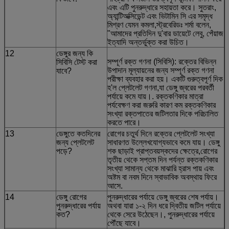
এবং এটি পুনরুদ্ধারে সহায়তা করে। সুতরাং,
অ্যান্টিঅক্সিডেন্ট এবং ভিটামিন সি এর সমৃদ্ধ
মিশ্রণ যেমন কমলা,স্ট্রবেরিডঃ শর্মা বলেন,
"আমাদের প্রতিদিন দু'বার ডায়েটে লেবু, পেঁয়াজ
ইত্যাদি অন্তর্ভুক্ত করা উচিত।
12
ডেঙ্গুর জন্য কি
সম্পূর্ণ রক্ত গণনা (সিবিসি): রক্তের বিভিন্ন
সিবিসি টেস্ট করা
উপাদান মূল্যায়নের জন্য সম্পূর্ণ রক্ত গণনা
যাবে?
পরীক্ষা ব্যবহার করা হয়। একটি গুরুত্বপূর্ণ দিক
হ'ল প্লেটলেট গণনা,যা ডেঙ্গু জ্বরের পরবর্তী
পর্যায়ে কমে যায়।. রক্তকণিকার মাত্রা
পর্যবেক্ষণ করা জরুরি কারণ কম রক্তকণিকার
সংখ্যা রক্তপাতের জটিলতার দিকে পরিচালিত
করতে পারে।
13
ডেঙ্গুতে কতদিনের
রোগের চতুর্থ দিনে রক্তের প্লেটলেট সংখ্যা
জন্য প্লেটলেট
সাধারণত উল্লেখযোগ্যভাবে কমে যায়। ডেঙ্গু
পড়ে?
শক ছাড়াই প্রাপ্তবয়স্কদের ক্ষেত্রে,রোগের
তৃতীয় থেকে সপ্তম দিন পর্যন্ত রক্তকণিকার
সংখ্যা সামান্য থেকে মাঝারি হ্রাস পায় এবং
অষ্টম বা নবম দিনে স্বাভাবিক অবস্থায় ফিরে
আসে.
14
ডেঙ্গু রোগের
পুনরুদ্ধারের পর্যায়ে ডেঙ্গু জ্বরের শেষ পর্যায়।
পুনরুদ্ধারের পর্যায়
অথবা যারা ১-২ দিন ধরে দ্বিতীয় জটিল পর্যায়ে
কত?
থেকে সেরে উঠেছেন।, পুনরুদ্ধারের পর্যায়ে
পৌঁছে যাবে।