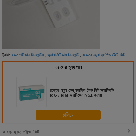
রক্ত পরীক্ষার রিএজেন্টস
অ্যানালিটিকাল রিএজেন্ট
রক্তের নমুনা র‍্যাপিড টেস্ট কিট
ট্যাগ:
,
,
এর সেরা মূল্য পান
রক্তের নমুনা ডেঙ্গু র‍্যাপিড টেস্ট কিট অ্যান্টিবডি
IgG / IgM অ্যান্টিজেন NS1 কম্বো
চালিয়ে
দ্রুত পরীক্ষা কিট
অধিক