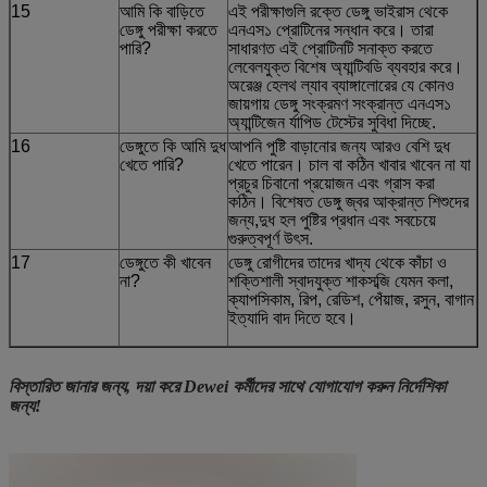
15
আমি কি বাড়িতে
এই পরীক্ষাগুলি রক্তে ডেঙ্গু ভাইরাস থেকে
ডেঙ্গু পরীক্ষা করতে
এনএস১ প্রোটিনের সন্ধান করে। তারা
পারি?
সাধারণত এই প্রোটিনটি সনাক্ত করতে
লেবেলযুক্ত বিশেষ অ্যান্টিবডি ব্যবহার করে।
অরেঞ্জ হেলথ ল্যাব ব্যাঙ্গালোরের যে কোনও
জায়গায় ডেঙ্গু সংক্রমণ সংক্রান্ত এনএস১
অ্যান্টিজেন র্যাপিড টেস্টের সুবিধা দিচ্ছে.
16
ডেঙ্গুতে কি আমি দুধ
আপনি পুষ্টি বাড়ানোর জন্য আরও বেশি দুধ
খেতে পারি?
খেতে পারেন। চাল বা কঠিন খাবার খাবেন না যা
প্রচুর চিবানো প্রয়োজন এবং গ্রাস করা
কঠিন। বিশেষত ডেঙ্গু জ্বর আক্রান্ত শিশুদের
জন্য,দুধ হল পুষ্টির প্রধান এবং সবচেয়ে
গুরুত্বপূর্ণ উৎস.
17
ডেঙ্গুতে কী খাবেন
ডেঙ্গু রোগীদের তাদের খাদ্য থেকে কাঁচা ও
না?
শক্তিশালী স্বাদযুক্ত শাকসব্জি যেমন কলা,
ক্যাপসিকাম, রিপ, রেডিশ, পেঁয়াজ, রসুন, বাগান
ইত্যাদি বাদ দিতে হবে।
বিস্তারিত জানার জন্য, দয়া করে Dewei কর্মীদের সাথে যোগাযোগ করুন নির্দেশিকা
জন্য!