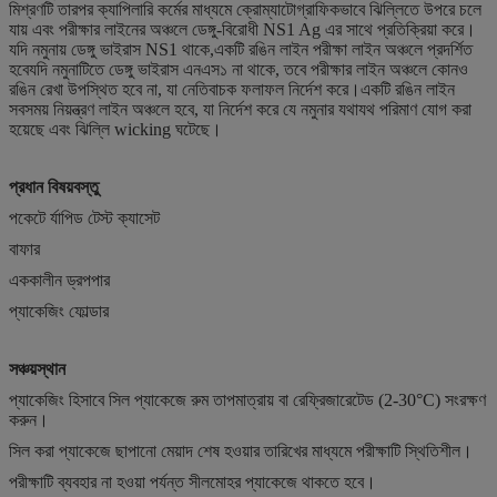
মিশ্রণটি তারপর ক্যাপিলারি কর্মের মাধ্যমে ক্রোম্যাটোগ্রাফিকভাবে ঝিল্লিতে উপরে চলে
যায় এবং পরীক্ষার লাইনের অঞ্চলে ডেঙ্গু-বিরোধী NS1 Ag এর সাথে প্রতিক্রিয়া করে।
যদি নমুনায় ডেঙ্গু ভাইরাস NS1 থাকে,একটি রঙিন লাইন পরীক্ষা লাইন অঞ্চলে প্রদর্শিত
হবেযদি নমুনাটিতে ডেঙ্গু ভাইরাস এনএস১ না থাকে, তবে পরীক্ষার লাইন অঞ্চলে কোনও
রঙিন রেখা উপস্থিত হবে না, যা নেতিবাচক ফলাফল নির্দেশ করে।একটি রঙিন লাইন
সবসময় নিয়ন্ত্রণ লাইন অঞ্চলে হবে, যা নির্দেশ করে যে নমুনার যথাযথ পরিমাণ যোগ করা
হয়েছে এবং ঝিল্লি wicking ঘটেছে।
প্রধান বিষয়বস্তু
পকেটে র্যাপিড টেস্ট ক্যাসেট
বাফার
এককালীন ড্রপপার
প্যাকেজিং ফোল্ডার
সঞ্চয়স্থান
প্যাকেজিং হিসাবে সিল প্যাকেজে রুম তাপমাত্রায় বা রেফ্রিজারেটেড (2-30°C) সংরক্ষণ
করুন।
সিল করা প্যাকেজে ছাপানো মেয়াদ শেষ হওয়ার তারিখের মাধ্যমে পরীক্ষাটি স্থিতিশীল।
পরীক্ষাটি ব্যবহার না হওয়া পর্যন্ত সীলমোহর প্যাকেজে থাকতে হবে।