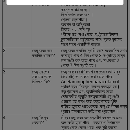
লক্ষণ কি কি?
পেটের ব্যথা বা সংবেদনশীলতা।
ক্রমাগত বমি হচ্ছে।
ক্লিনিকাল তরল জমা।
শ্লেষ্মা রক্তপাত।
অবসাদ বা অস্থিরতা
লিভার > ২ সেমি বড়।
পরীক্ষাগারে দেখা গেছে যে, ট্র্যাজেডিকাল
ট্র্যাজেডিকাল কন্ট্রোলের সাথে দ্রুত হ্রাসের
সাথে সাথে এইচসিটি বাড়ছে।
2
ডেঙ্গু জ্বর আর
ডেঙ্গু জ্বর কতদিন স্থায়ী হয়? সংক্রামিত মশার
কতদিন থাকবে?
কামড়ের পরে 4 দিন থেকে 2 সপ্তাহের মধ্যে
লক্ষণগুলি শুরু হতে পারে এবং সাধারণত 2
থেকে 7 দিন স্থায়ী হয়।
3
ডেঙ্গু রোগের
ডেঙ্গু জ্বরের বেশিরভাগ ক্ষেত্রে ব্যথা ওষুধ
সবচেয়ে ভালো
দিয়ে বাড়িতে চিকিত্সা করা যেতে পারে।
চিকিৎসা কি?
Acetaminophenparacetamol
প্রায়ই ব্যথা নিয়ন্ত্রণ করতে ব্যবহৃত হয়।
ইবুপ্রোফেন এবং অ্যাস্পিরিনের মতো
স্টেরয়েডীয় অ্যান্টি-ইনফ্ল্যামেটরি ওষুধগুলি
এড়ানো হয় কারণ তারা রক্তপাতের ঝুঁকি
বাড়িয়ে তুলতে পারেগুরুতর ডেঙ্গু রোগীদের জন্য
প্রায়ই হাসপাতালে ভর্তি করা প্রয়োজন।
4
ডেঙ্গু কি খুব
তীব্র ডেঙ্গু জ্বর অভ্যন্তরীণ রক্তপাত এবং
গুরুতর?
অঙ্গ ক্ষতি হতে পারে। রক্তচাপ বিপজ্জনক
স্তরে নেমে যেতে পারে, শক সৃষ্টি করতে