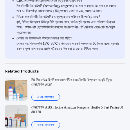
CBC বিশ্লেষক রিএজেন্টগুলির মেয়াদ উত্তীর্ণের তারিখ কত?
হিমাটোলজি রিএজেন্টগুলি (hematology reagents) না খোলা অবস্থায় ২৪ মাস এবং খোলার
পরে ৬০ দিন পর্যন্ত কার্যকর থাকে। কিছু পণ্যের, যেমন রং-এর, মেয়াদ ১২ মাস।
বিভিন্ন হেমাটোলজি রিএজেন্টগুলির মধ্যে প্রকার ও পরিমাণে কি পার্থক্য আছে?
হ্যাঁ, বিভিন্ন বিশ্লেষক বিভিন্ন নীতি ব্যবহার করে, যা রিএজেন্ট প্রকার এবং পরিমাণে ভিন্নতা
ঘটায়। ফাইভ-পার্ট হেমাটোলজি বিশ্লেষকের সাধারণত থ্রি-পার্ট মেশিনের চেয়ে বেশি রিএজেন্ট
প্রয়োজন হয়।
খোলার পর বিকারকগুলি কীভাবে সংরক্ষণ করা উচিত?
খোলার পর, বিকারকগুলি 15℃-30℃ তাপমাত্রায় সংরক্ষণ করুন এবং 60 দিনের মধ্যে ব্যবহার
করুন। দূষণ রোধ করতে এগুলি সঠিকভাবে সিল করা হয়েছে তা নিশ্চিত করুন।
Related Products
সিই সিএফডিএ ক্লিনিকাল ডায়াগনস্টিক হেমাটোলজি বিশ্লেষক রেজেন্ট মিন্দ্রে
হেমাটোলজি রেজেন্ট
এখন যোগাযোগ
হেমাটোলজি ABX Horiba Analyzer Reagents Horiba 5 Part Pentra 60
80 120
এখন যোগাযোগ