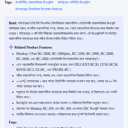
Tags:
#
কেমিস্ট্রি অ্যানালাইজার রিএজেন্টস
#
মাইন্ড্রে কেমিস্ট্রি রিএজেন্টস
#
মনস্তত্ত্ব হিমালবিদ্যা বিশ্লেষক বিকারকের
Brief:
মাইনড্রের তৈরি সিই সিএফডিএ ক্লিনিক্যাল ডায়াগনস্টিক হেমাটোলজি অ্যানালাইজার রিএজেন্ট
আবিষ্কার করুন, যা সঠিক রক্তকণিকা গণনা, আকার এবং শ্বেত রক্তকণিকা বিভেদের জন্য ডিজাইন করা
হয়েছে। মাইনড্রের ৩ পার্ট বিসি সিরিজের অ্যানালাইজারগুলির জন্য আদর্শ, এই রিএজেন্টগুলি ইন ভিট্রো
ডায়াগনস্টিক ব্যবহারের জন্য সঠিক হিমোগ্লোবিন নির্ধারণ নিশ্চিত করে।
Related Product Features:
Mindray 3 Part BC-3000, BC-3000plus, BC-3200, BC-2900, BC-2800,
BC-2600, এবং BC-1800 হেমাটোলজি বিশ্লেষকগুলির সাথে সামঞ্জস্যপূর্ণ।
এতে প্রয়োজনীয় বিকারকগুলি অন্তর্ভুক্ত রয়েছে যেমন DILUENT-BC30, LYSE-BC30,
RINSE-BC3, EZ-BC, এবং PROBE-BC।
সঠিক রক্তকণিকা গণনা, আকার এবং শ্বেত রক্তকণিকা বিভাজন নিশ্চিত করে।
২-৩৫℃ তাপমাত্রায় ২ বছর পর্যন্ত স্থিতিশীল অবস্থায় সংরক্ষণ করা যাবে, খোলার পর ৬০ দিন
পর্যন্ত ব্যবহার করা যাবে।
শুধুমাত্র ইন ভিট্রো ডায়াগনস্টিক ব্যবহারের জন্য ডিজাইন করা হয়েছে, যা নিরাপত্তা এবং সম্মতি
নিশ্চিত করে।
রিএজেন্টের অখণ্ডতা বজায় রাখতে কঠোর সংরক্ষণ ও পরিচালনা নির্দেশিকা অনুসরণ করে।
বারকোড সহ Mindray BC-20S এবং BC-30S এর জন্য CBC রিএজেন্ট সরবরাহ করে।
স্থানীয় বিধিমালা মেনে চলতে ব্যবহার ও নিষ্কাশনের জন্য সুস্পষ্ট নির্দেশাবলী প্রদান করে।
Faqs: