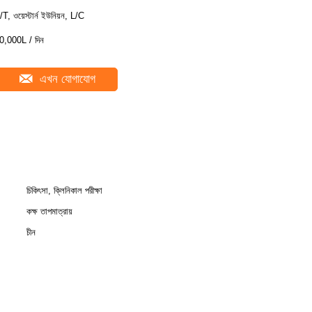
/T, ওয়েস্টার্ন ইউনিয়ন, L/C
0,000L / দিন
এখন যোগাযোগ
চিকিৎসা, ক্লিনিকাল পরীক্ষা
কক্ষ তাপমাত্রায়
চীন