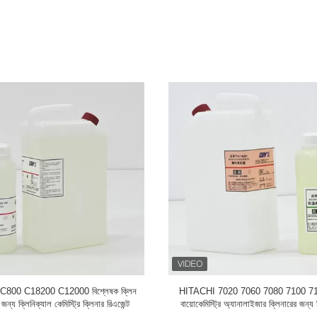
SYM I1000 Ci62002 এর জন্য পেশাদার
MINDRAY BS300 BS380 BS400
াবরেটরি ইমিউনোসাই ক্লিনিং রিএজেন্ট
BS400 BS800 BS2000M তে রসায়ন ওয়া