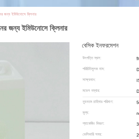
ের জন্য ইমিউনোসে ক্লিনার
নের জন্য ইমিউনোসে ক্লিনার
বেসিক ইনফরমেশন
উৎপত্তি স্থল:
চ
পরিচিতিমুলক নাম:
D
সাক্ষ্যদান:
I
মডেল নম্বার:
D
ন্যূনতম চাহিদার পরিমাণ:
5
মূল্য:
n
প্যাকেজিং বিবরণ:
3
ডেলিভারি সময়:
2