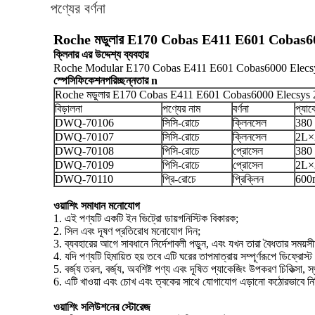
পণ্যের বর্ণনা
Roche মডুলার E170 Cobas E411 E601 Cobas6000 
ক্লিনার এর উদ্দেশ্য ব্যবহার
Roche Modular E170 Cobas E411 E601 Cobas6000 Elecsys 201
স্পেসিফিকেশন
পরিচ্ছন্নতার n
Roche মডুলার E170 Cobas E411 E601 Cobas6000 Elecsys 2
বিড়ালনা
পণ্যের নাম
বর্ণনা
প্যা
DWQ-70106
সিসি-রোচে
ক্লিনসেল
380 
DWQ-70107
সিসি-রোচে
ক্লিনসেল
2L×
DWQ-70108
পিসি-রোচে
প্রোসেল
380 
DWQ-70109
পিসি-রোচে
প্রোসেল
2L×
DWQ-70110
প্রি-রোচে
প্রিক্লিন
600
ওয়াশিং সমাধান মনোযোগ
1. এই পণ্যটি একটি ইন ভিট্রো ডায়গনিস্টিক বিকারক;
2. সিল এবং দূষণ প্রতিরোধ মনোযোগ দিন;
3. ব্যবহারের আগে সাবধানে নির্দেশাবলী পড়ুন, এবং যখন তারা বৈধতার সময়
4. যদি পণ্যটি হিমায়িত হয় তবে এটি ঘরের তাপমাত্রায় সম্পূর্ণরূপে ডিফ্র
5. বর্জ্য তরল, বর্জ্য, অবশিষ্ট পণ্য এবং দূষিত প্যাকেজিং উপকরণ চিকিত্সা, স্
6. এটি খাওয়া এবং চোখ এবং ত্বকের সাথে যোগাযোগ এড়ানো কঠোরভাবে নিষ
ওয়াশিং সলিউশনের স্টোরেজ