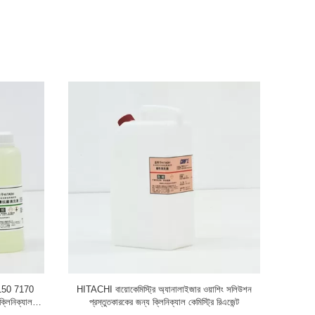
 BS480
রোচে মডুলার ক্লিনসেল প্রোসেল ওয়াশিং সলিউশনের জন্য
শিং সলিউশন
ইমিউনোসে ক্লিনার