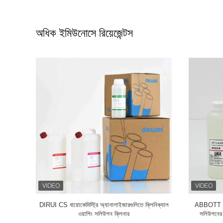
অধিক ইমিউনোসে রিয়েজেন্টস
়াশিং সলিউশন
বেকম্যান এক্সেস DXL600 DXL800 জন্য বিশুদ্ধ মেডিকেল
অ্যাবট AX
 রিএজেন্ট
ল্যাব বিকারকের Immunoassay বিকারকের
ল্য