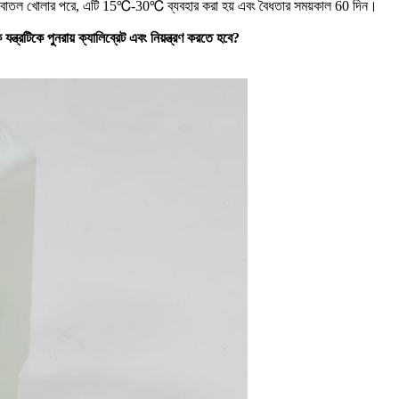
োতল খোলার পরে, এটি 15℃-30℃ ব্যবহার করা হয় এবং বৈধতার সময়কাল 60 দিন।
্ত্রটিকে পুনরায় ক্যালিব্রেট এবং নিয়ন্ত্রণ করতে হবে?