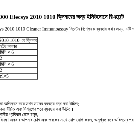
Elecsys 2010 1010 ক্লিনারের জন্য ইমিউনোসে রিএজেন্ট
0 1010 Cleaner Immunoassay সিস্টেম বিশ্লেষক ব্যবহার করার জন্য, এটি ও
010 1010 এর ক্লিনার
কেটের আকার
মিলি × 6
2
মিলি × 6
2
ml×5
সীমা অতিক্রম করে তখন তাদের ব্যবহার বন্ধ করা উচিত;
োস্ট করা উচিত এবং মিশ্রণের পরে ব্যবহার করা উচিত।
থানীয় প্রবিধান মেনে চলুন;
িদ্ধ।একবার আপনার চোখ এবং ত্বকের সাথে যোগাযোগ করুন, অনুগ্রহ করে অবিলম্বে প্রচুর 