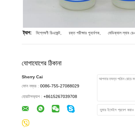
ট্যাগ:
বিশ্লেষণী রিএজেন্ট
,
রক্ত ​​পরীক্ষার পুনর্বেগক
,
মেডিক্যাল ল্যাব রেএ
যোগাযোগের ঠিকানা
Sherry Cai
ফোন নম্বর :
0086-755-27088029
হোয়াটসঅ্যাপ :
+8615267039708