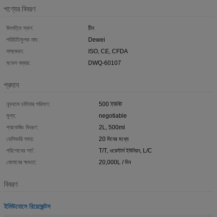
পণ্যের বিবরণ
উৎপত্তি স্থল:
চীন
পরিচিতিমুলক নাম:
Dewei
সাক্ষ্যদান:
ISO, CE, CFDA
মডেল নম্বার:
DWQ-60107
প্রদান
ন্যূনতম চাহিদার পরিমাণ:
500 ইউনিট
মূল্য:
negotiable
প্যাকেজিং বিবরণ:
2L, 500ml
ডেলিভারি সময়:
20 দিনের মধ্যে
পরিশোধের শর্ত:
T/T, ওয়েস্টার্ন ইউনিয়ন, L/C
যোগানের ক্ষমতা:
20,000L / দিন
বিবরণ
ইমিউনোসে রিয়েজেন্টস