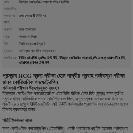
টেস্ট
হিউম্যান কোরিওনিক গোনাডোট্রপিন এইচসিজি
প্যারামিটার:
ফলাফলের
অপারেশনের 5 মিনিট পর
সময়:
সংরক্ষণ:
ঘরের তাপমাত্রা
নমুনা:
প্রস্রাব বা সিরাম
নীতি:
ইমিউনোক্রোমাটোগ্রাফি
মূল্যায়ন:
গর্ভাবস্থার প্রাথমিক সনাক্তকরণ
ইউরিন এইচসিজি র‍্যাপিড টেস্ট কিট
হিউম্যান কোরিওনিক গোনাডোট্রপিনের জন্য ডায়াগনস্টিক কিট
লক্ষণীয় করা:
,
,
এইচসিজি র‍্যাপিড টেস্ট কিট
প্রস্রাব HCG দ্রুত পরীক্ষা হোম পার্শ্বীয় প্রবাহ গর্ভাবস্থা পরীক্ষা
মানব কোরিওনিক গনডোট্রপিন
গর্ভাবস্থা পরীক্ষার উদ্দেশ্যযুক্ত ব্যবহার
হিউম্যান কোরিওনিক গনডোট্রোপিন এইচসিজি র্যাপিড টেস্ট কিট (মূত্র) মানব মুরগির
নমুনায় মানব কোরিওনিক গনডোট্রোপিনের গুণগত, অনুমানমূলক সনাক্তকরণের জন্য
একটি দ্রুত চাক্ষুষ ইমিউনোটেস্ট।এই কিটটি গর্ভাবস্থার প্রাথমিক সনাক্তকরণে সহায়ক
হিসাবে ব্যবহারের জন্য।.
পরিচিতি
গর্ভাবস্থা পরীক্ষা
মানব কোরিওনিক গনডোট্রপিন (এইচসিজি), একটি গ্লাইকোপ্রোটিন হরমোন গর্ভাবস্থার