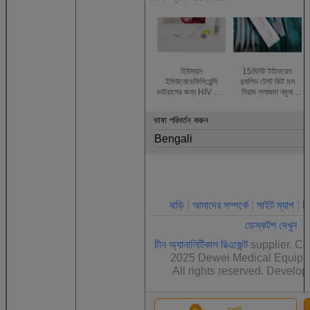
হিউম্যান
15মিনিট টাইফয়েড
ইমিউনোডেফিসিয়েন্সি
র‍্যাপিড টেস্ট কিট মল
ভাইরাসের জন্য HIV 1/2
সিরাম প্লাজমা নমুনা
AIDS দ্রুত রক্ত ​​
সালমোনেলা টাইফি
পরীক্ষার কিট একক
অ্যান্টিজেন টেস্ট
ভাষা পরিবর্তন করুন
প্যাকেজ
Bengali
বাড়ি
|
আমাদের সম্পর্কে
|
সাইট ম্যাপ
|
P
ডেস্কটপ দেখুন
চীন অ্যানালিটিকাল রিএজেন্ট
supplier. Co
2025 Dewei Medical Equipme
All rights reserved. Develo