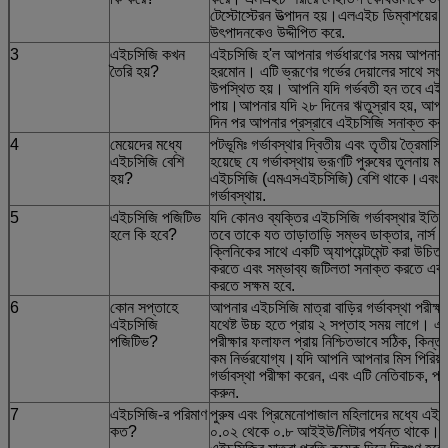
টেস্টোস্টেরন উত্পাদন হয়।এলএইচ ডিম্বাশয়ের শর
উৎপাদনকেও উদ্দীপিত করে.
3
এইচসিজি কখন
এইচসিজি হ'ল আপনার গর্ভধারণের সময় আপনার প্ল
তৈরি হয়?
হরমোন। এটি ভ্রূণের গর্ভের দেয়ালের সাথে সংযু
উপস্থিত হয়। আপনি যদি গর্ভবতী হন তবে এই হরম
পায়।আপনার যদি ২৮ দিনের ঋতুস্রাব হয়, আপ
দিন পর আপনার প্রস্রাবে এইচসিজি সনাক্ত কর
4
মেয়েদের মধ্যে
পটভূমিঃ গর্ভাবস্থার দ্বিতীয় এবং তৃতীয় ত্রৈমাস
এইচসিজি বেশি
হয়েছে যে গর্ভাবস্থায় ভ্রূণটি পুরুষের তুলনায় ম
হয়?
এইচসিজি (এমএসএইচসিজি) বেশি থাকে।এবং সম
গর্ভাবস্থায়.
5
এইচসিজি পজিটিভ
যদি কোনও ব্যক্তির এইচসিজি গর্ভাবস্থার ইতিব
হলে কি হবে?
তবে তাকে যত তাড়াতাড়ি সম্ভব ডাক্তার, নার্স বা
ক্লিনিকের সাথে একটি অ্যাপয়েন্টমেন্ট করা উচিত।ত
করতে এবং সম্ভাব্য জটিলতা সনাক্ত করতে এক
করতে সক্ষম হবে.
6
কোন সপ্তাহে
আপনার এইচসিজি মাত্রা বাড়ির গর্ভাবস্থা পরীক্ষা
এইচসিজি
যথেষ্ট উচ্চ হতে প্রায় ২ সপ্তাহ সময় লাগে। 
পজিটিভ?
পরীক্ষার ফলাফল প্রায় নিশ্চিতভাবে সঠিক, কিন
কম নির্ভরযোগ্য।যদি আপনি আপনার মিস পিরিয়ড
গর্ভাবস্থা পরীক্ষা করেন, এবং এটি নেতিবাচক, প্
করুন.
7
এইচসিজি-র পরিমাণ
পুরুষ এবং প্রিমেনোপাজাল মহিলাদের মধ্যে এইচস
কত?
০.০২ থেকে ০.৮ আইইউ/লিটার পর্যন্ত থাকে। গর