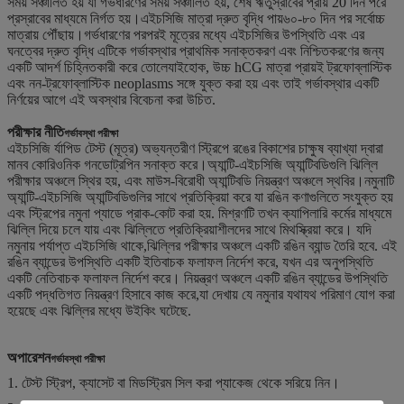
সময় সঞ্চালিত হয় যা গর্ভধারণের সময় সঞ্চালিত হয়, শেষ ঋতুস্রাবের প্রায় 20 দিন পরে
প্রস্রাবের মাধ্যমে নির্গত হয়।এইচসিজি মাত্রা দ্রুত বৃদ্ধি পায়৬০-৮০ দিন পর সর্বোচ্চ
মাত্রায় পৌঁছায়।গর্ভধারণের পরপরই মূত্রের মধ্যে এইচসিজির উপস্থিতি এবং এর
ঘনত্বের দ্রুত বৃদ্ধি এটিকে গর্ভাবস্থার প্রাথমিক সনাক্তকরণ এবং নিশ্চিতকরণের জন্য
একটি আদর্শ চিহ্নিতকারী করে তোলেযাইহোক, উচ্চ hCG মাত্রা প্রায়ই ট্রফোব্লাস্টিক
এবং নন-ট্রফোব্লাস্টিক neoplasms সঙ্গে যুক্ত করা হয় এবং তাই গর্ভাবস্থার একটি
নির্ণয়ের আগে এই অবস্থার বিবেচনা করা উচিত.
পরীক্ষার নীতি
গর্ভাবস্থা পরীক্ষা
এইচসিজি র্যাপিড টেস্ট (মূত্র) অভ্যন্তরীণ স্ট্রিপে রঙের বিকাশের চাক্ষুষ ব্যাখ্যা দ্বারা
মানব কোরিওনিক গনডোট্রপিন সনাক্ত করে।অ্যান্টি-এইচসিজি অ্যান্টিবডিগুলি ঝিল্লি
পরীক্ষার অঞ্চলে স্থির হয়, এবং মাউস-বিরোধী অ্যান্টিবডি নিয়ন্ত্রণ অঞ্চলে স্থবির।নমুনাটি
অ্যান্টি-এইচসিজি অ্যান্টিবডিগুলির সাথে প্রতিক্রিয়া করে যা রঙিন কণাগুলিতে সংযুক্ত হয়
এবং স্ট্রিপের নমুনা প্যাডে প্রাক-কোট করা হয়. মিশ্রণটি তখন ক্যাপিলারি কর্মের মাধ্যমে
ঝিল্লি দিয়ে চলে যায় এবং ঝিল্লিতে প্রতিক্রিয়াশীলদের সাথে মিথস্ক্রিয়া করে। যদি
নমুনায় পর্যাপ্ত এইচসিজি থাকে,ঝিল্লির পরীক্ষার অঞ্চলে একটি রঙিন ব্যান্ড তৈরি হবে. এই
রঙিন ব্যান্ডের উপস্থিতি একটি ইতিবাচক ফলাফল নির্দেশ করে, যখন এর অনুপস্থিতি
একটি নেতিবাচক ফলাফল নির্দেশ করে। নিয়ন্ত্রণ অঞ্চলে একটি রঙিন ব্যান্ডের উপস্থিতি
একটি পদ্ধতিগত নিয়ন্ত্রণ হিসাবে কাজ করে,যা দেখায় যে নমুনার যথাযথ পরিমাণ যোগ করা
হয়েছে এবং ঝিল্লির মধ্যে উইকিং ঘটেছে.
অপারেশন
গর্ভাবস্থা পরীক্ষা
1. টেস্ট স্ট্রিপ, ক্যাসেট বা মিডস্ট্রিম সিল করা প্যাকেজ থেকে সরিয়ে নিন।