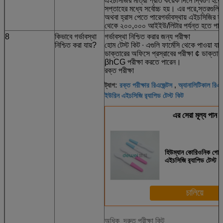
এইচসিজির মাত্রা প্রতি কয়েক দিনে দ্বিগুণ হতে 
সপ্তাহের মধ্যে সর্বোচ্চ হয়। এর পরে,স্তরগুলি
অথবা হ্রাস পেতে পারেগর্ভাবস্থায় এইচসিজির স
থেকে ২০০,০০০ আইইউ/লিটার পর্যন্ত হতে পা
8
কিভাবে গর্ভাবস্থা
গর্ভাবস্থা নিশ্চিত করার জন্য পরীক্ষা
নিশ্চিত করা যায়?
হোম টেস্ট কিট ∙ এগুলি ফার্মেসি থেকে পাওয়া যায
ডাক্তারের অফিসে প্রস্রাবের পরীক্ষা ¢ ডাক্তার
βhCG পরীক্ষা করতে পারেন।
রক্ত পরীক্ষা
রক্ত পরীক্ষার রিএজেন্টস
অ্যানালিটিকাল রিএজে
ট্যাগ:
,
ইউরিন এইচসিজি র‍্যাপিড টেস্ট কিট
এর সেরা মূল্য পান
হিউম্যান কোরিওনিক গোনা
এইচসিজি র‌্যাপিড টেস্ট ক
চালিয়ে
দ্রুত পরীক্ষা কিট
অধিক