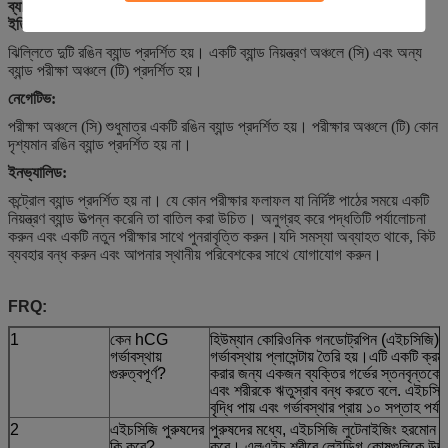
ব্যাখ্যা
গর্ভাবস্থা পরীক্ষা
ইতিবাচক:
ঝিল্লিতে দুটি রঙিন ব্যান্ড প্রদর্শিত হয়। একটি ব্যান্ড নিয়ন্ত্রণ অঞ্চলে (সি) এবং অন্য
ব্যান্ড পরীক্ষা অঞ্চলে (টি) প্রদর্শিত হয়।
নেগেটিভ:
পরীক্ষা অঞ্চলে (সি) শুধুমাত্র একটি রঙিন ব্যান্ড প্রদর্শিত হয়। পরীক্ষার অঞ্চলে (টি) কোন
দৃশ্যমান রঙিন ব্যান্ড প্রদর্শিত হয় না।
ইনভ্যালিড:
কন্ট্রোল ব্যান্ড প্রদর্শিত হয় না। যে কোন পরীক্ষার ফলাফল যা নির্দিষ্ট পাঠের সময়ে একটি
নিয়ন্ত্রণ ব্যান্ড উত্পন্ন করেনি তা বাতিল করা উচিত। অনুগ্রহ করে পদ্ধতিটি পর্যালোচনা
করুন এবং একটি নতুন পরীক্ষার সাথে পুনরাবৃত্তি করুন।যদি সমস্যা অব্যাহত থাকে, কিট
ব্যবহার বন্ধ করুন এবং আপনার স্থানীয় পরিবেশকের সাথে যোগাযোগ করুন।
FRQ:
1
কেন hCG
হিউম্যান কোরিওনিক গনডোট্রপিন (এইচসিজি) 
গর্ভাবস্থায়
গর্ভাবস্থায় প্লাসেন্টায় তৈরি হয়।এটি একটি ক্রম
গুরুত্বপূর্ণ?
করার জন্য একজন ব্যক্তির গর্ভের স্তনবৃন্তকে
এবং শরীরকে ঋতুস্রাব বন্ধ করতে বলে. এইচসিজি
বৃদ্ধি পায় এবং গর্ভাবস্থার প্রায় ১০ সপ্তাহ পর্
2
এইচসিজি পুরুষদের
পুরুষদের মধ্যে, এইচসিজি লুটেনাইজিং হরমো
কি করে?
করে। এলএইচ শরীরে লেইডিগ কোষগুলিকে উদ্দী