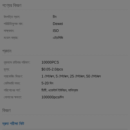
পণ্যের বিবরণ
উৎপত্তি স্থল:
চীন
পরিচিতিমুলক নাম:
Dewei
সাক্ষ্যদান:
ISO
মডেল নম্বার:
এইচসিজি
প্রদান
ন্যূনতম চাহিদার পরিমাণ:
10000PCS
মূল্য:
$0.05-2.0/pcs
প্যাকেজিং বিবরণ:
1 টেস্ট/বক্স, 5 টেস্ট/বক্স, 25 টেস্ট/বক্স, 50 টেস্ট/বক্স
ডেলিভারি সময়:
5-20 দিন
পরিশোধের শর্ত:
টি/টি, ওয়েস্টার্ন ইউনিয়ন, মানিগ্রাম
যোগানের ক্ষমতা:
100000pcs/দিন
বিবরণ
দ্রুত পরীক্ষা কিট